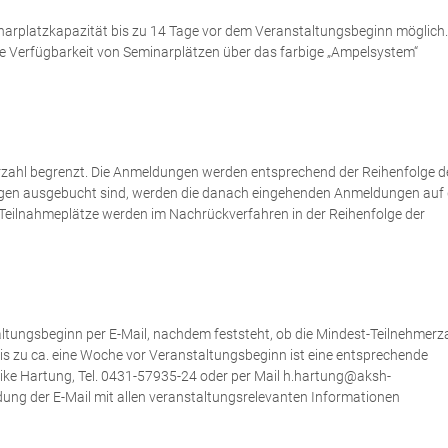
narplatzkapazität bis zu 14 Tage vor dem Veranstaltungsbeginn möglich.
e Verfügbarkeit von Seminarplätzen über das farbige „Ampelsystem“
merzahl begrenzt. Die Anmeldungen werden entsprechend der Reihenfolge d
gen ausgebucht sind, werden die danach eingehenden Anmeldungen auf 
e Teilnahmeplätze werden im Nachrückverfahren in der Reihenfolge der
altungsbeginn per E-Mail, nachdem feststeht, ob die Mindest-Teilnehmerz
 bis zu ca. eine Woche vor Veranstaltungsbeginn ist eine entsprechende
eike Hartung, Tel. 0431-57935-24 oder per Mail h.hartung@aksh-
dung der E-Mail mit allen veranstaltungsrelevanten Informationen