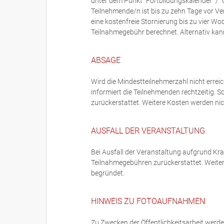
unter dem Punkt "Fortbildungskalender" / "
Teilnehmende/n ist bis zu zehn Tage vor V
eine kostenfreie Stornierung bis zu vier W
Teilnahmegebühr berechnet. Alternativ ka
ABSAGE
Wird die Mindestteilnehmerzahl nicht errei
informiert die Teilnehmenden rechtzeitig. S
zurückerstattet. Weitere Kosten werden n
AUSFALL DER VERANSTALTUNG
Bei Ausfall der Veranstaltung aufgrund Kr
Teilnahmegebühren zurückerstattet. Weit
begründet.
HINWEIS ZU FOTOAUFNAHMEN
Zu Zwecken der Öffentlichkeitsarbeit werd