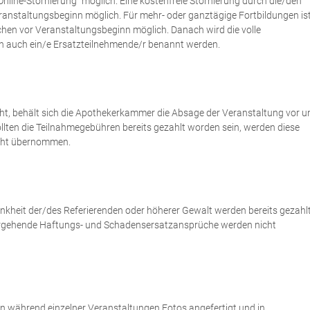
Online-Stornierung" möglich. Eine kostenfreie Stornierung durch die/den
eranstaltungsbeginn möglich. Für mehr- oder ganztägige Fortbildungen is
ochen vor Veranstaltungsbeginn möglich. Danach wird die volle
nn auch ein/e Ersatzteilnehmende/r benannt werden.
cht, behält sich die Apothekerkammer die Absage der Veranstaltung vor u
ollten die Teilnahmegebühren bereits gezahlt worden sein, werden diese
icht übernommen.
ankheit der/des Referierenden oder höherer Gewalt werden bereits gezahl
ergehende Haftungs- und Schadensersatzansprüche werden nicht
en während einzelner Veranstaltungen Fotos angefertigt und in