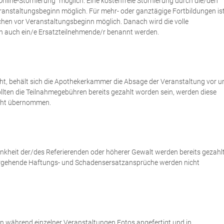
Online-Stornierung" möglich. Eine kostenfreie Stornierung durch die/den
eranstaltungsbeginn möglich. Für mehr- oder ganztägige Fortbildungen is
ochen vor Veranstaltungsbeginn möglich. Danach wird die volle
nn auch ein/e Ersatzteilnehmende/r benannt werden.
cht, behält sich die Apothekerkammer die Absage der Veranstaltung vor u
ollten die Teilnahmegebühren bereits gezahlt worden sein, werden diese
icht übernommen.
ankheit der/des Referierenden oder höherer Gewalt werden bereits gezahl
ergehende Haftungs- und Schadensersatzansprüche werden nicht
en während einzelner Veranstaltungen Fotos angefertigt und in