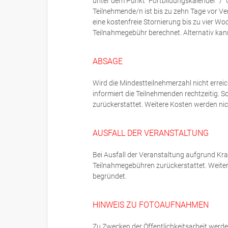
unter dem Punkt "Fortbildungskalender" / "
Teilnehmende/n ist bis zu zehn Tage vor V
eine kostenfreie Stornierung bis zu vier W
Teilnahmegebühr berechnet. Alternativ ka
ABSAGE
Wird die Mindestteilnehmerzahl nicht errei
informiert die Teilnehmenden rechtzeitig. S
zurückerstattet. Weitere Kosten werden n
AUSFALL DER VERANSTALTUNG
Bei Ausfall der Veranstaltung aufgrund Kr
Teilnahmegebühren zurückerstattet. Weit
begründet.
HINWEIS ZU FOTOAUFNAHMEN
Zu Zwecken der Öffentlichkeitsarbeit werd