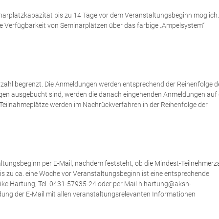
narplatzkapazität bis zu 14 Tage vor dem Veranstaltungsbeginn möglich.
e Verfügbarkeit von Seminarplätzen über das farbige „Ampelsystem“
merzahl begrenzt. Die Anmeldungen werden entsprechend der Reihenfolge d
gen ausgebucht sind, werden die danach eingehenden Anmeldungen auf 
e Teilnahmeplätze werden im Nachrückverfahren in der Reihenfolge der
altungsbeginn per E-Mail, nachdem feststeht, ob die Mindest-Teilnehmerz
 bis zu ca. eine Woche vor Veranstaltungsbeginn ist eine entsprechende
eike Hartung, Tel. 0431-57935-24 oder per Mail h.hartung@aksh-
dung der E-Mail mit allen veranstaltungsrelevanten Informationen