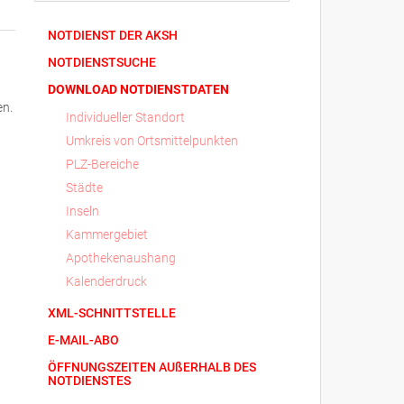
NOTDIENST DER AKSH
NOTDIENSTSUCHE
DOWNLOAD NOTDIENSTDATEN
en.
Individueller Standort
Umkreis von Ortsmittelpunkten
PLZ-Bereiche
Städte
Inseln
Kammergebiet
Apothekenaushang
Kalenderdruck
XML-SCHNITTSTELLE
E-MAIL-ABO
ÖFFNUNGSZEITEN AUßERHALB DES
NOTDIENSTES