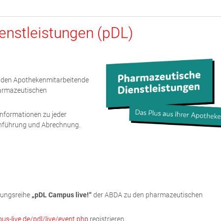
enstleistungen (pDL)
inden Apothekenmitarbeitende
harmazeutischen
 Informationen zu jeder
chführung und Abrechnung.
ltungsreihe
„pDL Campus live!“
der ABDA zu den pharmazeutischen
s-live.de/pdl/live/event.php
registrieren.