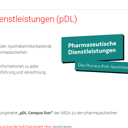
enstleistungen (pDL)
inden Apothekenmitarbeitende
harmazeutischen
 Informationen zu jeder
chführung und Abrechnung.
ltungsreihe
„pDL Campus live!“
der ABDA zu den pharmazeutischen
s-live.de/pdl/live/event.php
registrieren.