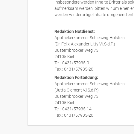
Insbesondere werden Inhalte Dritter als so
aufmerksam werden, bitten wir um einen e
werden wir derartige Inhalte umgehend ent
Redaktion Notdienst:
Apothekerkammer Schleswig-Holstein
(Dr. Felix-Alexander Litty V.i.S.d.P.)
Düsternbrooker Weg 75
24105 Kiel
Tel.: 0431/57935-0
Fax.: 0431/57935-20
Redaktion Fortbildung:
Apothekerkammer Schleswig-Holstein
(Jutta Clement V.i.S.d.P.)
Düsternbrooker Weg 75
24105 Kiel
Tel.: 0431/57935-14
Fax.: 0431/57935-20